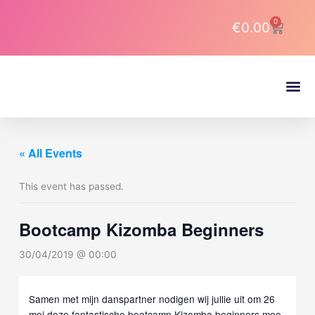
Skip
to
0
Cart
€
0.00
content
About DJ Latin Pro
« All Events
This event has passed.
Bootcamp Kizomba Beginners
30/04/2019 @ 00:00
Samen met mijn danspartner nodigen wij jullie uit om 26
mei deze fantastische bootcamp Kizomba beginners mee