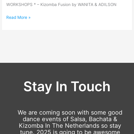
WORKSHOPS * – Kizomba Fusion by WANITA & ADILSON
Read More »
Stay In Touch
We are coming soon with some good
dance events of Salsa, Bachata &
Kizomba In The Netherlands so stay
tune. 2025 is going to be awesome