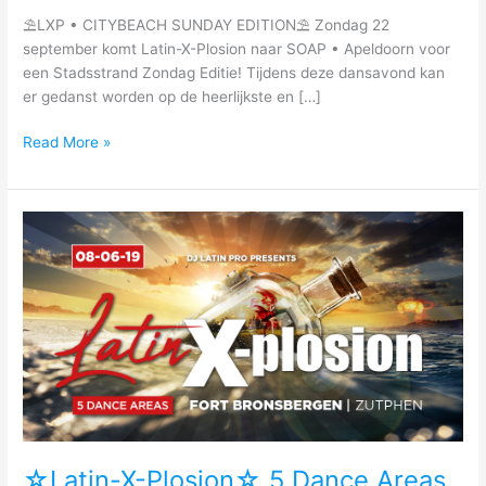
☆
Citybeach
⛱LXP • CITYBEACH SUNDAY EDITION⛱ Zondag 22
Sunday
september komt Latin-X-Plosion naar SOAP • Apeldoorn voor
Edition
een Stadsstrand Zondag Editie! Tijdens deze dansavond kan
er gedanst worden op de heerlijkste en […]
Read More »
☆Latin-
X-
Plosion☆
5
Dance
Areas
☆Latin-X-Plosion☆ 5 Dance Areas