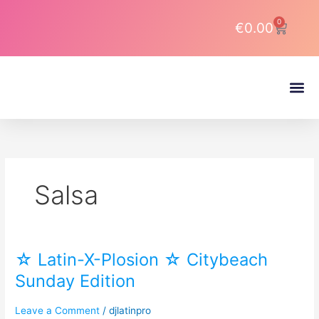
Skip
to
0
Cart
€
0.00
content
About DJ Latin Pro
Salsa
☆ Latin-X-Plosion ☆ Citybeach
☆
Latin-
Sunday Edition
X-
Plosion
Leave a Comment
/
djlatinpro